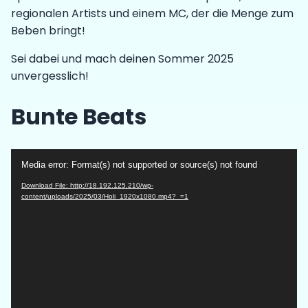
regionalen Artists und einem MC, der die Menge zum
Beben bringt!
Sei dabei und mach deinen Sommer 2025
unvergesslich!
Bunte Beats
Video
Media error: Format(s) not supported or source(s) not found
Player
Download File: http://18.192.125.210/wp-
content/uploads/2025/03/Holi_1920x1080.mp4?_=1