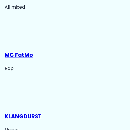
All mixed
MC FatMo
Rap
KLANGDURST
House